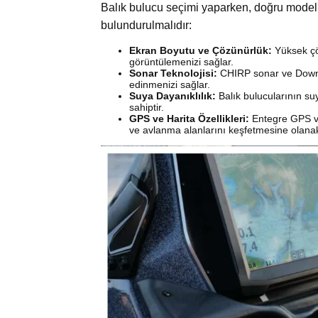
Balık bulucu seçimi yaparken, doğru modeli
bulundurulmalıdır:
Ekran Boyutu ve Çözünürlük:
Yüksek çöz
görüntülemenizi sağlar.
Sonar Teknolojisi:
CHIRP sonar ve Down Sc
edinmenizi sağlar.
Suya Dayanıklılık:
Balık bulucularının suy
sahiptir.
GPS ve Harita Özellikleri:
Entegre GPS ve 
ve avlanma alanlarını keşfetmesine olanak