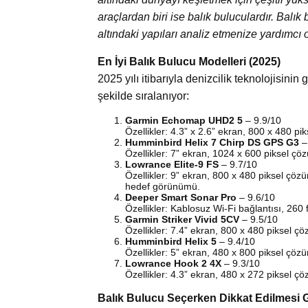
araçlardan biri ise balık buluculardır. Balık 
altındaki yapıları analiz etmenize yardımcı o
En İyi Balık Bulucu Modelleri (2025)
2025 yılı itibarıyla denizcilik teknolojisinin
şekilde sıralanıyor:
Garmin Echomap UHD2 5
– 9.9/10
Özellikler: 4.3” x 2.6” ekran, 800 x 480 pi
Humminbird Helix 7 Chirp DS GPS G3
–
Özellikler: 7” ekran, 1024 x 600 piksel çöz
Lowrance Elite-9 FS
– 9.7/10
Özellikler: 9” ekran, 800 x 480 piksel çöz
hedef görünümü.
Deeper Smart Sonar Pro
– 9.6/10
Özellikler: Kablosuz Wi-Fi bağlantısı, 260 
Garmin Striker Vivid 5CV
– 9.5/10
Özellikler: 7.4” ekran, 800 x 480 piksel ç
Humminbird Helix 5
– 9.4/10
Özellikler: 5” ekran, 480 x 800 piksel çözü
Lowrance Hook 2 4X
– 9.3/10
Özellikler: 4.3” ekran, 480 x 272 piksel 
Balık Bulucu Seçerken Dikkat Edilmesi 