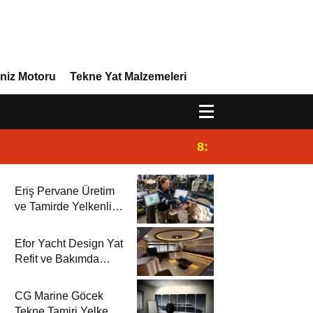
niz Motoru
Tekne Yat Malzemeleri
8:29
Efor Yacht Design 
Eriş Pervane Üretim
ve Tamirde Yelkenli
Rehberi’nde
Efor Yacht Design Yat
Refit ve Bakımda
Yelkenli Rehberi’nde
CG Marine Göcek
Tekne Tamiri Yelkenli