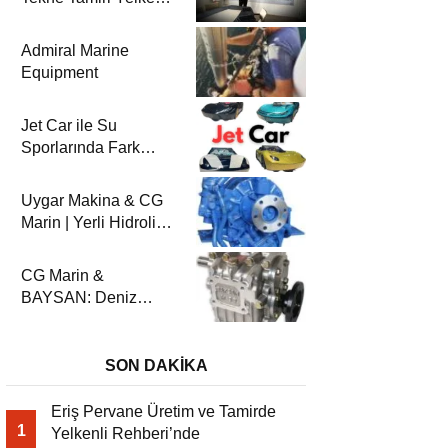
Rehberi’nde
Admiral Marine
Equipment
Jet Car ile Su
Sporlarında Fark
Yaratın!
Uygar Makina & CG
Marin | Yerli Hidrolik
Deniz Şanzımanları
ve Deniz Motorları
CG Marin &
BAYSAN: Deniz
Aktarma
Sistemlerinde
Güvenilir Ortaklık
SON DAKİKA
Eriş Pervane Üretim ve Tamirde
1
Yelkenli Rehberi’nde