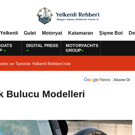
Yelkenli
Gulet
Motoryat
Katamaran
Şişme Bot
De
BOATS
DIGITAL PRESS
MOTORYACHTS
P
GROUP
etim ve Tamirde Yelkenli Rehberi’nde
ık Bulucu Modelleri