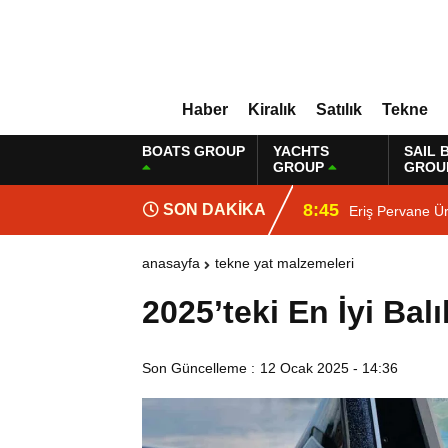
Haber
Kiralık
Satılık
Tekne
BOATS GROUP
YACHTS
SAIL 
GROUP
GROU
8:45
SON DAKİKA
Eriş Pervane Ür
anasayfa
tekne yat malzemeleri
2025’teki En İyi Bal
Son Güncelleme :
12 Ocak 2025 - 14:36