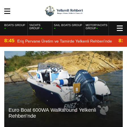
BOATS GROUP
YACHTS
SAIL BOATS GROUP
MOTORYACHTS
GROUP
GROUP
8:45
8:2
Eriş Pervane Üretim ve Tamirde Yelkenli Rehberi’nde
Euro Boat 600WA Walkaround Yelkenli
Rehberi’nde