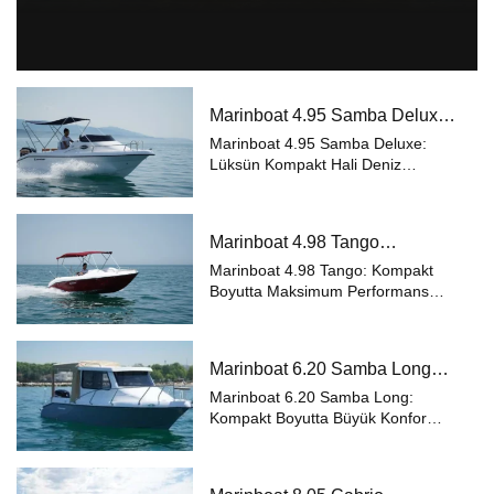
Marinboat 4.95 Samba Deluxe
Özellikleri ve Fiyatları – A Sınıfı
Marinboat 4.95 Samba Deluxe:
Lüks Tekne
Lüksün Kompakt Hali Deniz
tutkunları için özel olarak
tasarlanan Marinboat 4.95 Samba
Deluxe, A sınıfı sertifikasyonu ve
Marinboat 4.98 Tango
premium donanımıyla küçük
Özellikleri ve Fiyatları – A Sınıfı
boyutlarda büyük konfor ...
Marinboat 4.98 Tango: Kompakt
Kompakt Tekne
Boyutta Maksimum Performans
Deniz keyfini küçük boyutlarda
yaşamak isteyenler için
ideal Marinboat 4.98 Tango, A sınıfı
Marinboat 6.20 Samba Long
sertifikasyonu ve pratik tasarımıyla
Özellikleri ve Fiyatları – A Sınıfı
hem günlük ku...
Marinboat 6.20 Samba Long:
Kompakt Tekne
Kompakt Boyutta Büyük Konfor
Deniz tutkunları için
tasarlanan Marinboat 6.20 Samba
Long, A sınıfı sertifikasyonu ve şık