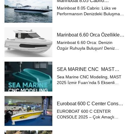
Marinboat 8.05 Cabrio
tasarımıyla hem kıyı seyirlerinde
Özellikleri ve Fiyatları – A Sınıfı
hem de açık denizde...
Marinboat 8.05 Cabrio: Lüks ve
Lüks Tekne
Performansın Denizdeki Buluşması
Deniz tutkunlarının
gözdesi Marinboat 8.05 Cabrio, A
sınıfı sertifikasyonu ve şık
Marinboat 6.60 Orca Özellikleri
tasarımıyla açık denizlerin
ve Fiyatları – Dıştan Takmalı
vazgeçilmez seçeneği. Dışt...
Marinboat 6.60 Orca: Denizin
Lüks Tekne
Özgür Ruhuyla Buluşun! Deniz
tutkunlarının
vazgeçilmezi Marinboat 6.60 Orca,
performans ve konforu benzersiz
SEA MARINE CNC MAST
bir dengeyle sunuyor. Dıştan takma
2025 İzmir’de 5 Eksenli
motor seçeneğiyle geniş bir...
Sea Marine CNC Modeling, MAST
Teknolojisiyle Fark Yaratıyor
2025 İzmir Fuarı’nda 5 Eksenli
Teknolojisiyle Sektöre Güç Katıyor
Denizcilik sektörüne özel yüksek
hassasiyetli üretim çözümleri sunan
Euroboat 600 C Center Console
Sea Marine CNC Modeling,
2025 – Çok Amaçlı Premium
Türkiye...
EUROBOAT 600 C CENTER
Tekne
CONSOLE 2025 – Çok Amaçlı
Premium Tekne ✅ Gezinti, Balıkçılık
& Su Sporları İçin Mükemmel