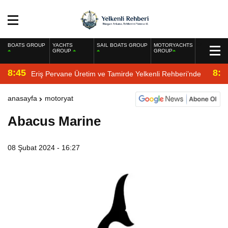
BOATS GROUP
YACHTS
SAIL BOATS GROUP
MOTORYACHTS
GROUP
GROUP
8:45
8:2
Eriş Pervane Üretim ve Tamirde Yelkenli Rehberi’nde
anasayfa
motoryat
Abacus Marine
08 Şubat 2024 - 16:27