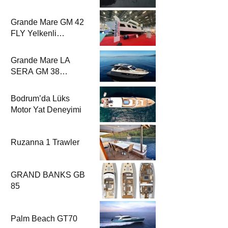
Rehberi’nde
Grande Mare GM 42
FLY Yelkenli
Rehberi’nde
Grande Mare LA
SERA GM 38
Yelkenli Rehberi’nde
Bodrum’da Lüks
Motor Yat Deneyimi
Ruzanna 1 Trawler
GRAND BANKS GB
85
Palm Beach GT70