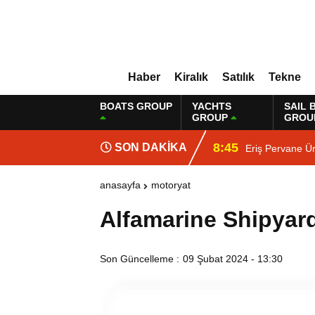
Haber
Kiralık
Satılık
Tekne
BOATS GROUP
YACHTS
SAIL 
GROUP
GROU
8:45
SON DAKİKA
Eriş Pervane Ür
anasayfa
motoryat
Alfamarine Shipyar
Son Güncelleme :
09 Şubat 2024 - 13:30