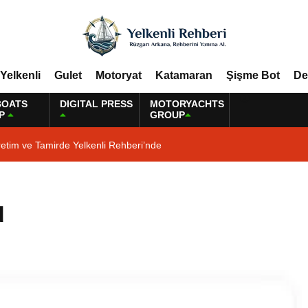
Yelkenli
Gulet
Motoryat
Katamaran
Şişme Bot
De
BOATS
DIGITAL PRESS
MOTORYACHTS
P
GROUP
etim ve Tamirde Yelkenli Rehberi’nde
d