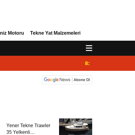
niz Motoru
Tekne Yat Malzemeleri
8:29
Efor Yacht Design 
Yener Tekne Trawler
35 Yelkenli