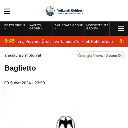
BOATS GROUP
YACHTS
SAIL BOATS GROUP
MOTORYACHTS
GROUP
GROUP
8:45
8:2
Eriş Pervane Üretim ve Tamirde Yelkenli Rehberi’nde
anasayfa
motoryat
Baglietto
09 Şubat 2024 - 23:59