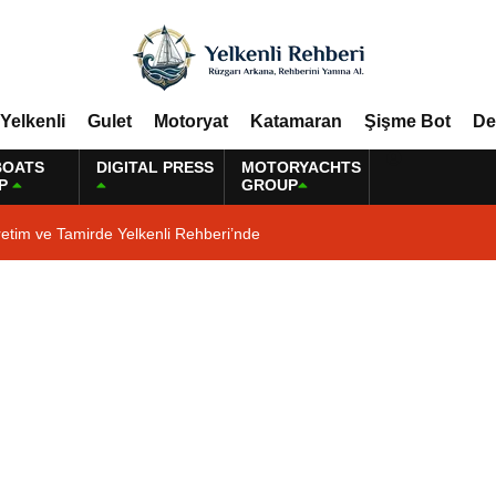
Yelkenli
Gulet
Motoryat
Katamaran
Şişme Bot
De
BOATS
DIGITAL PRESS
MOTORYACHTS
P
GROUP
etim ve Tamirde Yelkenli Rehberi’nde