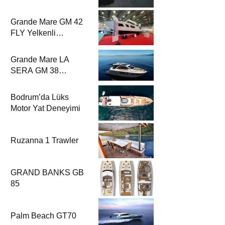
Rehberi’nde
Grande Mare GM 42
FLY Yelkenli
Rehberi’nde
Grande Mare LA
SERA GM 38
Yelkenli Rehberi’nde
Bodrum’da Lüks
Motor Yat Deneyimi
Ruzanna 1 Trawler
GRAND BANKS GB
85
Palm Beach GT70