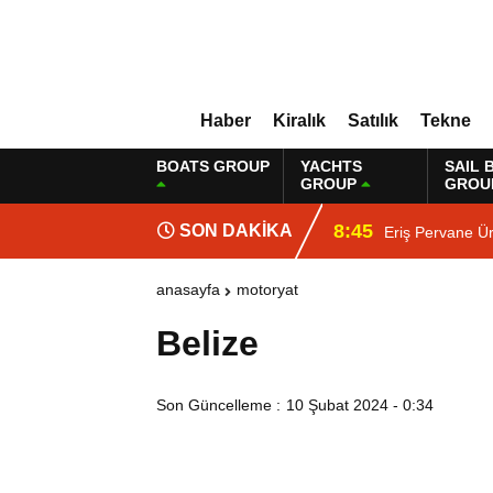
Haber
Kiralık
Satılık
Tekne
BOATS GROUP
YACHTS
SAIL 
GROUP
GROU
8:45
SON DAKİKA
Eriş Pervane Ür
anasayfa
motoryat
Belize
Son Güncelleme :
10 Şubat 2024 - 0:34