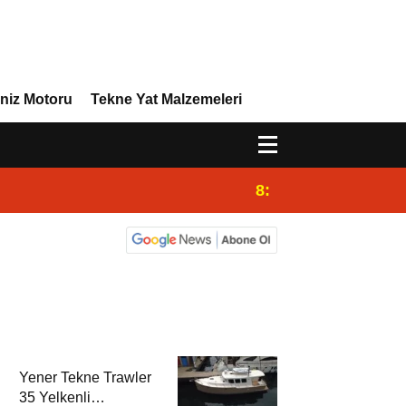
niz Motoru
Tekne Yat Malzemeleri
8:29
Efor Yacht Design 
Yener Tekne Trawler
35 Yelkenli