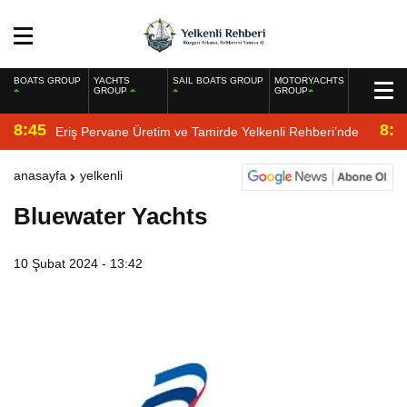
BOATS GROUP
YACHTS
SAIL BOATS GROUP
MOTORYACHTS
GROUP
GROUP
8:45
8:2
Eriş Pervane Üretim ve Tamirde Yelkenli Rehberi’nde
anasayfa
yelkenli
Bluewater Yachts
10 Şubat 2024 - 13:42