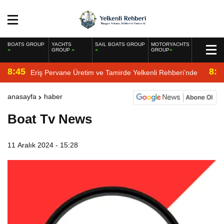
BOATS GROUP
YACHTS
SAIL BOATS GROUP
MOTORYACHTS
GROUP
GROUP
8:45
8:2
Eriş Pervane Üretim ve Tamirde Yelkenli Rehberi’nde
anasayfa
haber
Boat Tv News
11 Aralık 2024 - 15:28