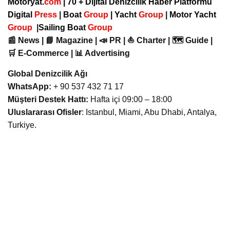
Motoryat.
com
| 70 + Dijital Denizcilik Haber Platformu
Digital
Press
|
Boat
Group
|
Yacht
Group
|
Motor Yacht
Group
|
Sailing Boat
Group
📰 News | 📘 Magazine | 📣 PR | ⛵ Charter | 🗺️ Guide |
🛒 E-Commerce | 📊 Advertising
Global Denizcilik Ağı
WhatsApp:
+ 90 537 432 71 17
Müşteri Destek Hattı:
Hafta içi 09:00 – 18:00
Uluslararası Ofisler
: Istanbul, Miami, Abu Dhabi, Antalya,
Turkiye.