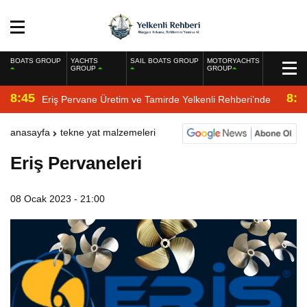
BOATS GROUP
YACHTS
SAIL BOATS GROUP
MOTORYACHTS
GROUP
GROUP
8:45
8:2
Eriş Pervane Üretim ve Tamirde Yelkenli Rehberi’nde
anasayfa
tekne yat malzemeleri
Eriş Pervaneleri
08 Ocak 2023 - 21:00