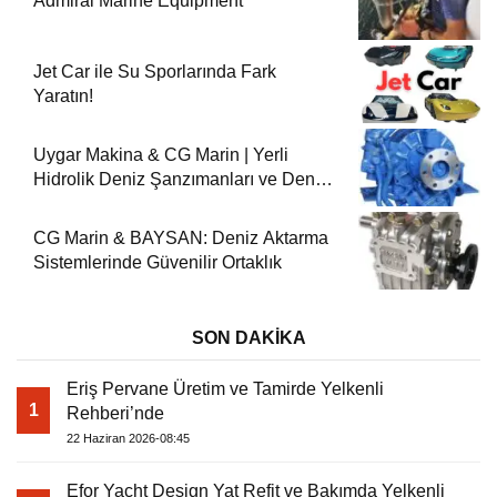
Admiral Marine Equipment
Jet Car ile Su Sporlarında Fark
Yaratın!
Uygar Makina & CG Marin | Yerli
Hidrolik Deniz Şanzımanları ve Deniz
Motorları
CG Marin & BAYSAN: Deniz Aktarma
Sistemlerinde Güvenilir Ortaklık
SON DAKİKA
Eriş Pervane Üretim ve Tamirde Yelkenli
1
Rehberi’nde
22 Haziran 2026-08:45
Efor Yacht Design Yat Refit ve Bakımda Yelkenli