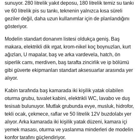
sunuyor. 280 litrelik yakıt deposu, 180 litrelik temiz su tankı
ve 60 litrelik pis su tankı, teknenin yalnızca kısa süreli
geziler değil, daha uzun kullanımlar için de planlandığını
gösteriyor.
Modelin standart donanım listesi oldukça geniş. Baş
makara, elektrikli dik ırgat, krom-nikel koç boynuzları, kurt
ağızları, U mapalar, baş ve arka vardevela, hatch, ön
siperlik camı, merdiven, baş tarafta zincirlik ve ip bölümü
gibi güverte ekipmanları standart aksesuarlar arasında yer
alıyor.
Kabin tarafında baş kamarada iki kişilik yatak olabilen
oturma grubu, tuvalet kabini, elektrikli WC, lavabo ve duş
tesisatı bulunuyor. Mutfak grubunda evye, musluk, hidrofor,
tekli ocak, çekmece, raflar ve 50 litrelik 12V buzdolabı yer
alıyor. Arka kamarada iki kişilik yatak düzeni, kamara içi
yemek masası, oturma ve yaslanma minderleri de modelin
konfor tarafını güçlendiriyor.