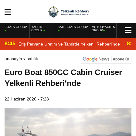
BOATS GROUP
YACHTS
SAIL BOATS GROUP
MOTORYACHTS
GROUP
GROUP
8:45
8:2
Eriş Pervane Üretim ve Tamirde Yelkenli Rehberi’nde
anasayfa
satılık
Euro Boat 850CC Cabin Cruiser
Yelkenli Rehberi’nde
22 Haziran 2026 - 7:28