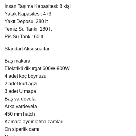
İnsan Taşıma Kapasitesi: 8 kişi
Yatak Kapasitesi: 4+3
Yakıt Deposu: 280 lt
Temiz Su Tankı: 180 lt
Pis Su Tankı: 60 lt
Standart Aksesuarlar:
Baş makara
Elektrikli dik ırgat 600W-900W
4 adet koç boynuzu
2 adet kurt ağzı
3 adet U mapa
Baş vardevela
Arka vardevela
450 mm hatch
Kamara aydınlatma camları
Ön siperlik camı