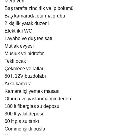
Merdiven
Baş tarafta zincirlik ve ip bölümü
Baş kamarada oturma grubu
2 kişilik yatak düzeni
Elektrikli WC
Lavabo ve duş tesisatı
Mutfak evyesi
Musluk ve hidrofor
Tekli ocak
Çekmece ve raflar
50 lt 12V buzdolabı
Arka kamara
Kamara içi yemek masası
Oturma ve yaslanma minderleri
180 lt fiberglas su deposu
300 lt yakıt deposu
60 lt pis su tankı
Gömme ışıklı pusla