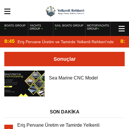
BOATS GROUP
YACHTS
SAIL BOATS GROUP
MOTORYACHTS
GROUP
GROUP
8:45
8:2
Eriş Pervane Üretim ve Tamirde Yelkenli Rehberi’nde
Sonuçlar
Sea Marine CNC Model
SON DAKİKA
Eriş Pervane Üretim ve Tamirde Yelkenli