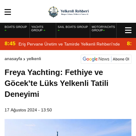
BOATS GROUP
YACHTS
SAIL BOATS GROUP
MOTORYACHTS
GROUP
GROUP
8:45
8:2
Eriş Pervane Üretim ve Tamirde Yelkenli Rehberi’nde
anasayfa
yelkenli
Freya Yachting: Fethiye ve
Göcek’te Lüks Yelkenli Tatili
Deneyimi
17 Ağustos 2024 - 13:50