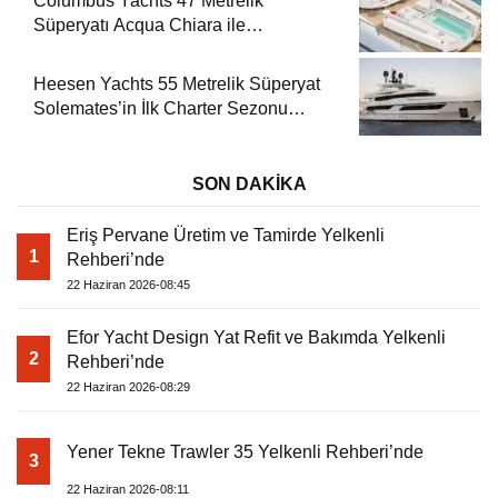
Columbus Yachts 47 Metrelik
Süperyatı Acqua Chiara ile
Akdeniz’de Lüks Bir Seyir
Heesen Yachts 55 Metrelik Süperyat
Solemates’in İlk Charter Sezonu
Rezervasyonları Başladı
SON DAKİKA
Eriş Pervane Üretim ve Tamirde Yelkenli
1
Rehberi’nde
22 Haziran 2026-08:45
Efor Yacht Design Yat Refit ve Bakımda Yelkenli
2
Rehberi’nde
22 Haziran 2026-08:29
Yener Tekne Trawler 35 Yelkenli Rehberi’nde
3
22 Haziran 2026-08:11