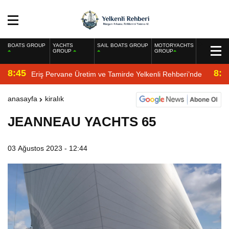
BOATS GROUP
YACHTS
SAIL BOATS GROUP
MOTORYACHTS
GROUP
GROUP
8:45
8:2
Eriş Pervane Üretim ve Tamirde Yelkenli Rehberi’nde
anasayfa
kiralık
JEANNEAU YACHTS 65
03 Ağustos 2023 - 12:44