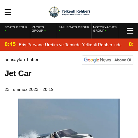
BOATS GROUP
YACHTS
SAIL BOATS GROUP
MOTORYACHTS
GROUP
GROUP
8:45
8:2
Eriş Pervane Üretim ve Tamirde Yelkenli Rehberi’nde
anasayfa
haber
Jet Car
23 Temmuz 2023 - 20:19