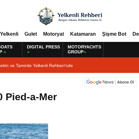
Yelkenli
Gulet
Motoryat
Katamaran
Şişme Bot
De
BOATS
DIGITAL PRESS
MOTORYACHTS
P
GROUP
etim ve Tamirde Yelkenli Rehberi’nde
0 Pied-a-Mer