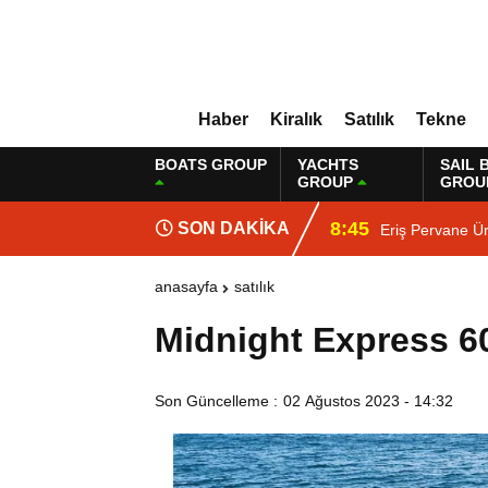
Haber
Kiralık
Satılık
Tekne
BOATS GROUP
YACHTS
SAIL 
GROUP
GROU
8:45
SON DAKİKA
Eriş Pervane Ür
anasayfa
satılık
Midnight Express 6
Son Güncelleme :
02 Ağustos 2023 - 14:32