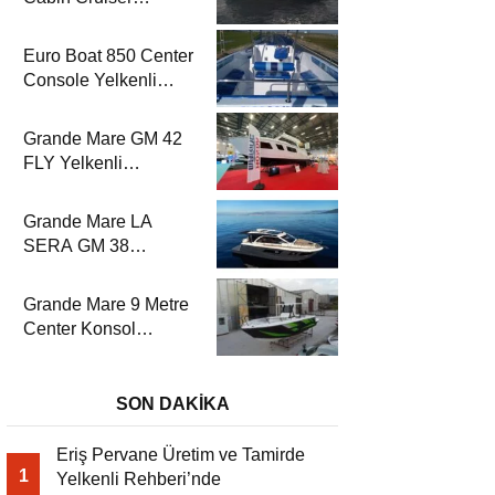
Yelkenli Rehberi’nde
Euro Boat 850 Center
Console Yelkenli
Rehberi’nde
Grande Mare GM 42
FLY Yelkenli
Rehberi’nde
Grande Mare LA
SERA GM 38
Yelkenli Rehberi’nde
Grande Mare 9 Metre
Center Konsol
Yelkenli Rehberi’nde
SON DAKİKA
Eriş Pervane Üretim ve Tamirde
1
Yelkenli Rehberi’nde