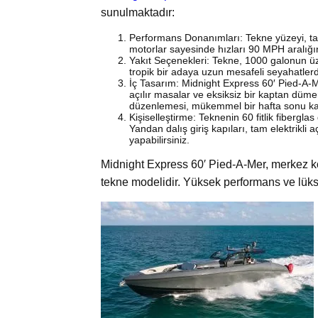
sunulmaktadır:
Performans Donanımları: Tekne yüzeyi, tahr
motorlar sayesinde hızları 90 MPH aralığına
Yakıt Seçenekleri: Tekne, 1000 galonun üz
tropik bir adaya uzun mesafeli seyahatlerde
İç Tasarım: Midnight Express 60′ Pied-A-Mer
açılır masalar ve eksiksiz bir kaptan dümen
düzenlemesi, mükemmel bir hafta sonu ka
Kişiselleştirme: Teknenin 60 fitlik fiberglas
Yandan dalış giriş kapıları, tam elektrikli 
yapabilirsiniz.
Midnight Express 60′ Pied-A-Mer, merkez kon
tekne modelidir. Yüksek performans ve lüks ay