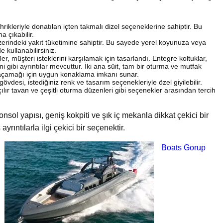
ikleriyle donatılan içten takmalı dizel seçeneklerine sahiptir. Bu
 çıkabilir.
erindeki yakıt tüketimine sahiptir. Bu sayede yerel koyunuza veya
 kullanabilirsiniz.
, müşteri isteklerini karşılamak için tasarlandı. Entegre koltuklar,
i gibi ayrıntılar mevcuttur. İki ana süit, tam bir oturma ve mutfak
çamağı için uygun konaklama imkanı sunar.
 gövdesi, istediğiniz renk ve tasarım seçenekleriyle özel giyilebilir.
açılır tavan ve çeşitli oturma düzenleri gibi seçenekler arasından tercih
sol yapısı, geniş kokpiti ve şık iç mekanla dikkat çekici bir
rıntılarla ilgi çekici bir seçenektir.
Boats Gorup