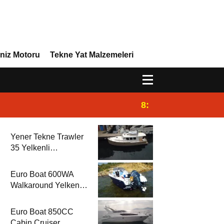
niz Motoru
Tekne Yat Malzemeleri
8:29
Efor Yacht Design 
Yener Tekne Trawler
35 Yelkenli
Rehberi’nde
Euro Boat 600WA
Walkaround Yelkenli
Rehberi’nde
Euro Boat 850CC
Cabin Cruiser