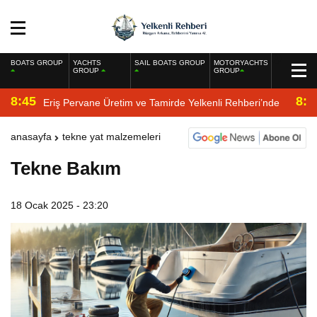
BOATS GROUP
YACHTS
SAIL BOATS GROUP
MOTORYACHTS
GROUP
GROUP
8:45
8:2
Eriş Pervane Üretim ve Tamirde Yelkenli Rehberi’nde
anasayfa
tekne yat malzemeleri
Tekne Bakım
18 Ocak 2025 - 23:20