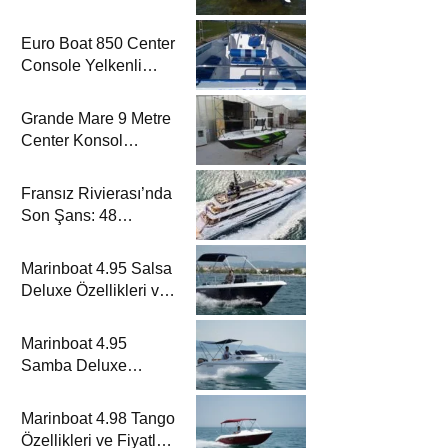
Rehberi’nde
Euro Boat 850 Center
Console Yelkenli
Rehberi’nde
Grande Mare 9 Metre
Center Konsol
Yelkenli Rehberi’nde
Fransız Rivierası’nda
Son Şans: 48
Metrelik Parillion ile
Mükemmel Bir Yat
Marinboat 4.95 Salsa
Tatili
Deluxe Özellikleri ve
Fiyatları – A Sınıfı
Lüks Tekne
Marinboat 4.95
Samba Deluxe
Özellikleri ve Fiyatları
– A Sınıfı Lüks Tekne
Marinboat 4.98 Tango
Özellikleri ve Fiyatları