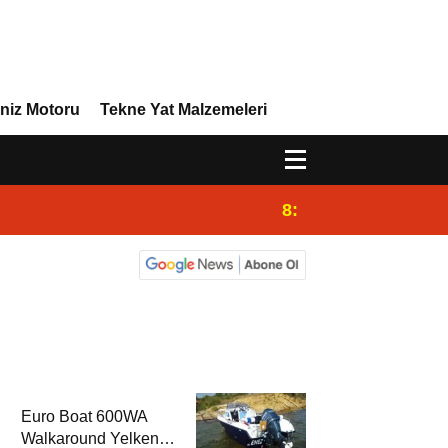
niz Motoru
Tekne Yat Malzemeleri
8:29
Efor Yacht Design 
Euro Boat 600WA
Walkaround Yelkenli