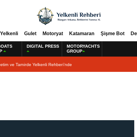
Yelkenli
Gulet
Motoryat
Katamaran
Şişme Bot
De
BOATS
DIGITAL PRESS
MOTORYACHTS
P
GROUP
etim ve Tamirde Yelkenli Rehberi’nde