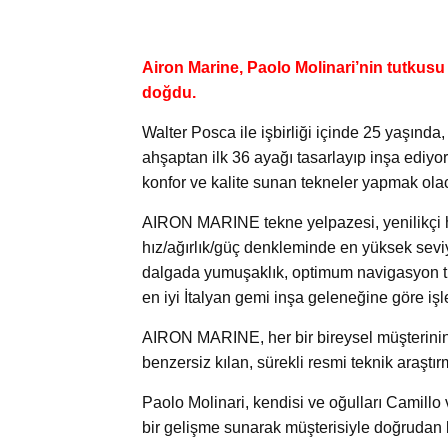
Airon Marine, Paolo Molinari’nin tutkus
doğdu.
Walter Posca ile işbirliği içinde 25 yaşınd
ahşaptan ilk 36 ayağı tasarlayıp inşa ediy
konfor ve kalite sunan tekneler yapmak ola
AIRON MARINE tekne yelpazesi, yenilikçi hid
hız/ağırlık/güç denkleminde en yüksek sevi
dalgada yumuşaklık, optimum navigasyon trim
en iyi İtalyan gemi inşa geleneğine göre iş
AIRON MARINE, her bir bireysel müşterinin ih
benzersiz kılan, sürekli resmi teknik araşt
Paolo Molinari, kendisi ve oğulları Camill
bir gelişme sunarak müşterisiyle doğrudan b