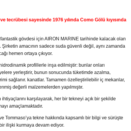
u ve tecrübesi sayesinde 1976 yılında Como Gölü kıyısında
a, fantastik gövdesi için AIRON MARINE tarihinde kalacak olan
or. Şirketin amacının sadece suda güvenli değil, aynı zamanda
cağı hemen ortaya çıkıyor.
rodinamik profillerle inşa edilmiştir: bunlar onları
yelere yerleştirir, bunun sonucunda tüketimde azalma,
i sağlanır. kanatlar. Tamamen özelleştirilebilir iç mekanlar,
lenmiş değerli malzemelerden yapılmıştır.
tiyaçlarını karşılayarak, her bir tekneyi açık bir şekilde
ırmayı amaçlamaktadır.
o ve Tommaso’ya tekne hakkında kapsamlı bir bilgi ve sürüşte
ir ilişki kurmaya devam ediyor.