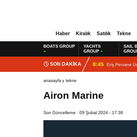
Haber
Kiralık
Satılık
Tekne
BOATS GROUP
YACHTS
SAIL 
GROUP
GROU
8:45
SON DAKİKA
Eriş Pervane Ür
anasayfa
tekne
Airon Marine
Son Güncelleme :
09 Şubat 2024 - 17:38