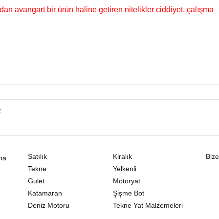
an avangart bir ürün haline getiren nitelikler ciddiyet, çalışma
Satılık
Kiralık
Bize
na
Tekne
Yelkenli
Gulet
Motoryat
Katamaran
Şişme Bot
Deniz Motoru
Tekne Yat Malzemeleri