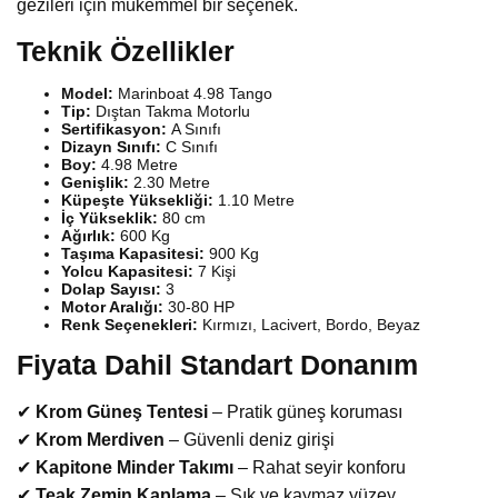
gezileri için mükemmel bir seçenek.
Teknik Özellikler
Model:
Marinboat 4.98 Tango
Tip:
Dıştan Takma Motorlu
Sertifikasyon:
A Sınıfı
Dizayn Sınıfı:
C Sınıfı
Boy:
4.98 Metre
Genişlik:
2.30 Metre
Küpeşte Yüksekliği:
1.10 Metre
İç Yükseklik:
80 cm
Ağırlık:
600 Kg
Taşıma Kapasitesi:
900 Kg
Yolcu Kapasitesi:
7 Kişi
Dolap Sayısı:
3
Motor Aralığı:
30-80 HP
Renk Seçenekleri:
Kırmızı, Lacivert, Bordo, Beyaz
Fiyata Dahil Standart Donanım
✔
Krom Güneş Tentesi
– Pratik güneş koruması
✔
Krom Merdiven
– Güvenli deniz girişi
✔
Kapitone Minder Takımı
– Rahat seyir konforu
✔
Teak Zemin Kaplama
– Şık ve kaymaz yüzey