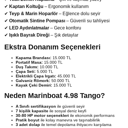
✔
Kaptan Koltuğu
– Ergonomik kullanım
✔
Teyp & Marin Hoparlör
– Eğlence dolu seyir
✔
Otomatik Sintine Pompası
– Güvenli su tahliyesi
✔
LED Aydınlatmalar
– Gece konforu
✔
Işıklı Bayrak Direği
– Şık detaylar
Ekstra Donanım Seçenekleri
Kapama Brandası:
15.000 TL
Portatif Masa:
15.000 TL
Duş Takımı:
10.000 TL
Çapa Seti:
5.000 TL
Elektrikli Çapa Irgatı:
45.000 TL
Galvaniz Römork:
50.000 TL
Kayak Çeki Demiri:
15.000 TL
Neden Marinboat 4.98 Tango?
A Sınıfı sertifikasyon
ile güvenli seyir
7 kişilik kapasite
ile sosyal deniz keyfi
30-80 HP motor seçenekleri
ile ekonomik performans
Pratik boyut
ile kolay manevra ve taşınabilirlik
3 adet dolap
ile temel depolama ihtiyacını karşılama