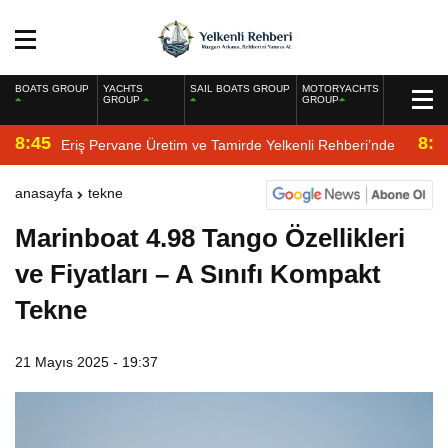
BOATS GROUP
YACHTS
SAIL BOATS GROUP
MOTORYACHTS
GROUP
GROUP
8:45
8:2
Eriş Pervane Üretim ve Tamirde Yelkenli Rehberi’nde
anasayfa
tekne
Marinboat 4.98 Tango Özellikleri
ve Fiyatları – A Sınıfı Kompakt
Tekne
21 Mayıs 2025 - 19:37