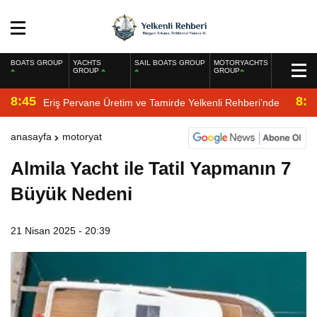
BOATS GROUP
YACHTS
SAIL BOATS GROUP
MOTORYACHTS
GROUP
GROUP
8:45
8:2
Eriş Pervane Üretim ve Tamirde Yelkenli Rehberi’nde
anasayfa
motoryat
Almila Yacht ile Tatil Yapmanın 7
Büyük Nedeni
21 Nisan 2025 - 20:39