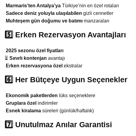
Marmaris’ten Antalya’ya
Türkiye’nin en özel rotaları
️
Sadece deniz yoluyla ulaşılabilen
gizli cennetler
Muhteşem gün doğumu ve batımı
manzaraları
5️⃣ Erken Rezervasyon Avantajları
2025 sezonu özel fiyatları
⏳
Sınırlı kontenjan
avantajı
Erken rezervasyona özel
ekstralar
6️⃣ Her Bütçeye Uygun Seçenekler
Ekonomik paketlerden
lüks seçeneklere
‍‍‍
Gruplara özel
indirimler
Esnek kiralama
süreleri (günlük/haftalık)
7️⃣ Unutulmaz Anılar Garantisi