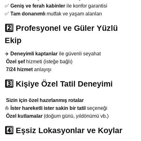
✅
Geniş ve ferah kabinler
ile konfor garantisi
✅
Tam donanımlı
mutfak ve yaşam alanları
2️⃣ Profesyonel ve Güler Yüzlü
Ekip
‍✈️
Deneyimli kaptanlar
ile güvenli seyahat
‍
Özel şef
hizmeti (isteğe bağlı)
7/24 hizmet
anlayışı
3️⃣ Kişiye Özel Tatil Deneyimi
Sizin için özel hazırlanmış rotalar
⛵
İster hareketli ister sakin bir tatil
seçeneği
Özel kutlamalar
(doğum günü, yıldönümü vb.)
4️⃣ Eşsiz Lokasyonlar ve Koylar