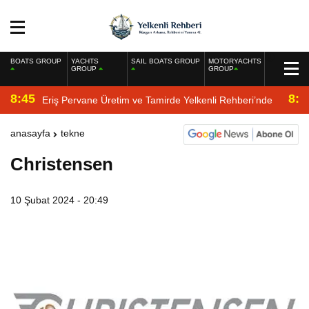
BOATS GROUP
YACHTS
SAIL BOATS GROUP
MOTORYACHTS
GROUP
GROUP
8:45
8:2
Eriş Pervane Üretim ve Tamirde Yelkenli Rehberi’nde
anasayfa
tekne
Christensen
10 Şubat 2024 - 20:49