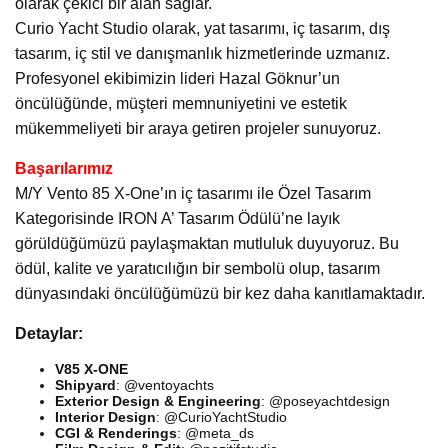
olarak çekici bir alan sağlar.
Curio Yacht Studio olarak, yat tasarımı, iç tasarım, dış
tasarım, iç stil ve danışmanlık hizmetlerinde uzmanız.
Profesyonel ekibimizin lideri Hazal Göknur’un
öncülüğünde, müşteri memnuniyetini ve estetik
mükemmeliyeti bir araya getiren projeler sunuyoruz.
Başarılarımız
M/Y Vento 85 X-One’ın iç tasarımı ile Özel Tasarım
Kategorisinde IRON A’ Tasarım Ödülü’ne layık
görüldüğümüzü paylaşmaktan mutluluk duyuyoruz. Bu
ödül, kalite ve yaratıcılığın bir sembolü olup, tasarım
dünyasındaki öncülüğümüzü bir kez daha kanıtlamaktadır.
Detaylar:
V85 X-ONE
Shipyard
: @ventoyachts
Exterior Design & Engineering
: @poseyachtdesign
Interior Design
: @CurioYachtStudio
CGI & Renderings
: @meta_ds