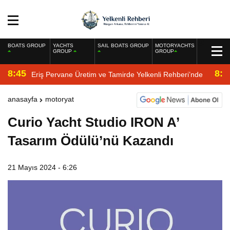
BOATS GROUP
YACHTS
SAIL BOATS GROUP
MOTORYACHTS
GROUP
GROUP
8:45
8:2
Eriş Pervane Üretim ve Tamirde Yelkenli Rehberi’nde
anasayfa
motoryat
Curio Yacht Studio IRON A’
Tasarım Ödülü’nü Kazandı
21 Mayıs 2024 - 6:26