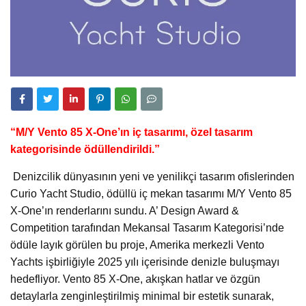
“M/Y Vento 85 X-One’ın iç tasarımı, özel tasarım
kategorisinde ödüllendirildi.”
Denizcilik dünyasının yeni ve yenilikçi tasarım ofislerinden
Curio Yacht Studio, ödüllü iç mekan tasarımı M/Y Vento 85
X-One’ın renderlarını sundu. A’ Design Award &
Competition tarafından Mekansal Tasarım Kategorisi’nde
ödüle layık görülen bu proje, Amerika merkezli Vento
Yachts işbirliğiyle 2025 yılı içerisinde denizle buluşmayı
hedefliyor. Vento 85 X-One, akışkan hatlar ve özgün
detaylarla zenginleştirilmiş minimal bir estetik sunarak,