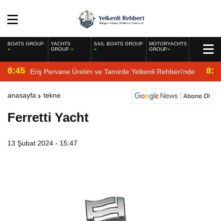
BOATS GROUP
YACHTS
SAIL BOATS GROUP
MOTORYACHTS
GROUP
GROUP
8:45
8:2
Eriş Pervane Üretim ve Tamirde Yelkenli Rehberi’nde
anasayfa
tekne
Ferretti Yacht
13 Şubat 2024 - 15:47