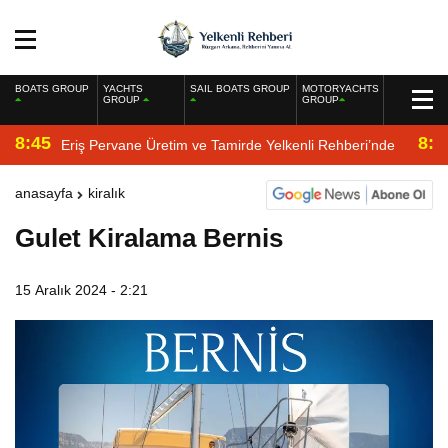
BOATS GROUP
YACHTS
SAIL BOATS GROUP
MOTORYACHTS
GROUP
GROUP
8:45
8:2
Eriş Pervane Üretim ve Tamirde Yelkenli Rehberi’nde
anasayfa
kiralık
Gulet Kiralama Bernis
15 Aralık 2024 - 2:21