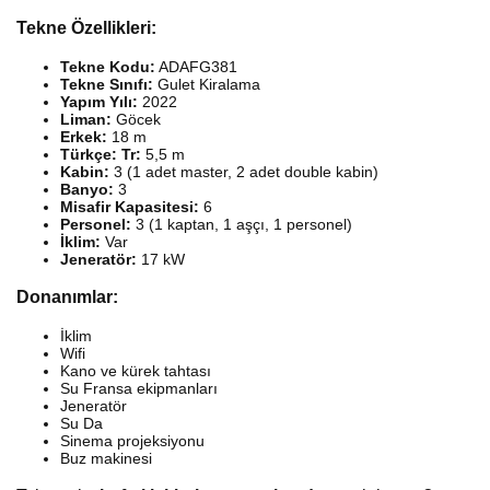
Tekne Özellikleri:
Tekne Kodu:
ADAFG381
Tekne Sınıfı:
Gulet Kiralama
Yapım Yılı:
2022
Liman:
Göcek
Erkek:
18 m
Türkçe: Tr:
5,5 m
Kabin:
3 (1 adet master, 2 adet double kabin)
Banyo:
3
Misafir Kapasitesi:
6
Personel:
3 (1 kaptan, 1 aşçı, 1 personel)
İklim:
Var
Jeneratör:
17 kW
Donanımlar:
İklim
Wifi
Kano ve kürek tahtası
Su Fransa ekipmanları
Jeneratör
Su Da
Sinema projeksiyonu
Buz makinesi