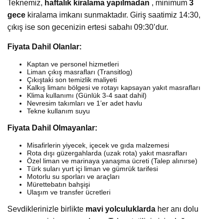
Teknemiz,
haftalık kiralama yapılmadan
, minimum
3
gece
kiralama imkanı sunmaktadır. Giriş saatimiz 14:30,
çıkış ise son gecenizin ertesi sabahı 09:30’dur.
Fiyata Dahil Olanlar:
Kaptan ve personel hizmetleri
Liman çıkış masrafları (Transitlog)
Çıkıştaki son temizlik maliyeti
Kalkış limanı bölgesi ve rotayı kapsayan yakıt masrafları
Klima kullanımı (Günlük 3-4 saat dahil)
Nevresim takımları ve 1’er adet havlu
Tekne kullanım suyu
Fiyata Dahil Olmayanlar:
Misafirlerin yiyecek, içecek ve gıda malzemesi
Rota dışı güzergahlarda (uzak rota) yakıt masrafları
Özel liman ve marinaya yanaşma ücreti (Talep alınırse)
Türk suları yurt içi liman ve gümrük tarifesi
Motorlu su sporları ve araçları
Mürettebatın bahşişi
Ulaşım ve transfer ücretleri
Sevdiklerinizle birlikte
mavi yolculuklarda
her anı dolu