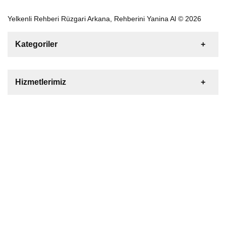
Yelkenli Rehberi Rüzgari Arkana, Rehberini Yanina Al © 2026
Kategoriler
Satılık
Kiralık
Tekne
Yelkenli
Hizmetlerimiz
Gulet
Motoryat
Katamaran
Bize Ulaşın
Şişme Bot
Deniz Motoru
Tekne Yat Malzemeleri