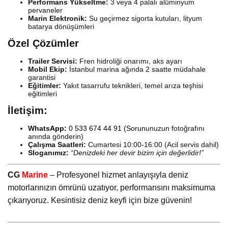
Performans Yükseltme:
3 veya 4 palalı alüminyum
pervaneler
Marin Elektronik:
Su geçirmez sigorta kutuları, lityum
batarya dönüşümleri
Özel Çözümler
Trailer Servisi:
Fren hidroliği onarımı, aks ayarı
Mobil Ekip:
İstanbul marina ağında 2 saatte müdahale
garantisi
Eğitimler:
Yakıt tasarrufu teknikleri, temel arıza teşhisi
eğitimleri
İletişim:
Whats
App:
0 533 674 44 91
(Sorun
unuzun fotoğrafını
anında gönderin)
Çalışma Saatleri:
Cumartesi 10:00-16:00 (Acil servis dahil)
Sloganımız:
“Denizdeki her devir bizim için değerlidir!”
CG
Marine
– Profesyonel hizmet anlayışıyla deniz
motorlarınızın ömrünü uzatıyor, performansını maksimuma
çıkarıyoruz. Kesintisiz deniz keyfi için bize güvenin!