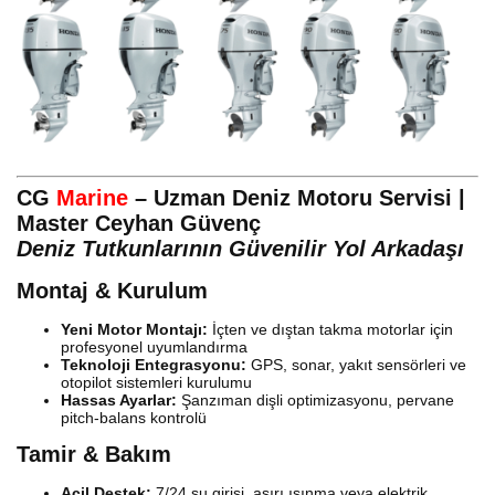
CG
Marine
– Uzman Deniz Motoru Servisi |
Master Ceyhan Güvenç
Deniz Tutkunlarının Güvenilir Yol Arkadaşı
Montaj & Kurulum
Yeni Motor Montajı:
İçten ve dıştan takma motorlar için
profesyonel uyumlandırma
Teknoloji Entegrasyonu:
GPS, sonar, yakıt sensörleri ve
otopilot sistemleri kurulumu
Hassas Ayarlar:
Şanzıman dişli optimizasyonu, pervane
pitch-balans kontrolü
Tamir & Bakım
Acil Destek:
7/24 su girişi, aşırı ısınma veya elektrik