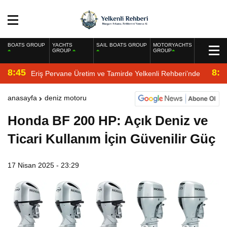
BOATS GROUP
YACHTS
SAIL BOATS GROUP
MOTORYACHTS
GROUP
GROUP
8:45
8:2
Eriş Pervane Üretim ve Tamirde Yelkenli Rehberi’nde
anasayfa
deniz motoru
Honda BF 200 HP: Açık Deniz ve
Ticari Kullanım İçin Güvenilir Güç
17 Nisan 2025 - 23:29