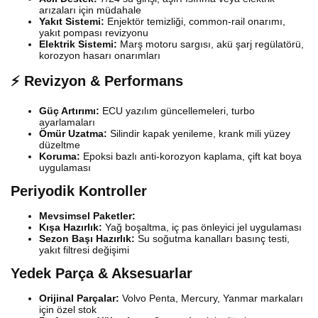
arızaları için müdahale
Yakıt Sistemi:
Enjektör temizliği, common-rail onarımı,
yakıt pompası revizyonu
Elektrik Sistemi:
Marş motoru sargısı, akü şarj regülatörü,
korozyon hasarı onarımları
⚡ Revizyon & Performans
Güç Artırımı:
ECU yazılım güncellemeleri, turbo
ayarlamaları
Ömür Uzatma:
Silindir kapak yenileme, krank mili yüzey
düzeltme
Koruma:
Epoksi bazlı anti-korozyon kaplama, çift kat boya
uygulaması
Periyodik Kontroller
Mevsimsel Paketler:
Kışa Hazırlık:
Yağ boşaltma, iç pas önleyici jel uygulaması
Sezon Başı Hazırlık:
Su soğutma kanalları basınç testi,
yakıt filtresi değişimi
Yedek Parça & Aksesuarlar
Orijinal Parçalar:
Volvo Penta, Mercury, Yanmar markaları
için özel stok