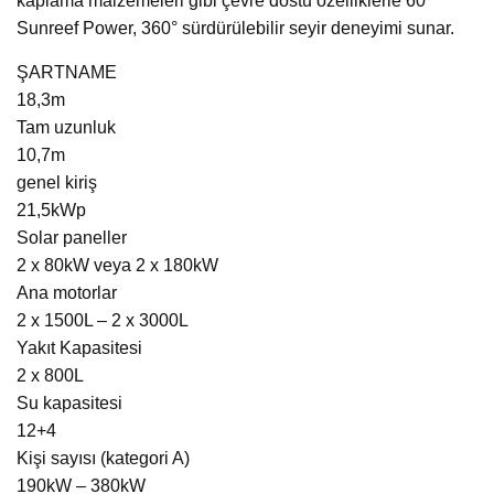
kaplama malzemeleri gibi çevre dostu özelliklerle 60
Sunreef Power, 360° sürdürülebilir seyir deneyimi sunar.
ŞARTNAME
18,3m
Tam uzunluk
10,7m
genel kiriş
21,5kWp
Solar paneller
2 x 80kW veya 2 x 180kW
Ana motorlar
2 x 1500L – 2 x 3000L
Yakıt Kapasitesi
2 x 800L
Su kapasitesi
12+4
Kişi sayısı (kategori A)
190kW – 380kW