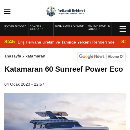
BOATS GROUP
YACHTS
SAIL BOATS GROUP
MOTORYACHTS
GROUP
GROUP
8:45
8:2
Eriş Pervane Üretim ve Tamirde Yelkenli Rehberi’nde
anasayfa
katamaran
Katamaran 60 Sunreef Power Eco
04 Ocak 2023 - 22:57