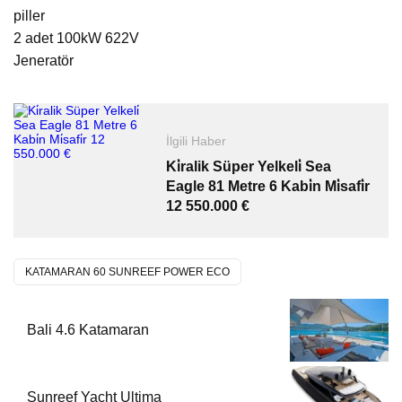
piller
2 adet 100kW 622V
Jeneratör
İlgili Haber
Ki̇ralik Süper Yelkeli̇ Sea
Eagle 81 Metre 6 Kabi̇n Mi̇safi̇r
12 550.000 €
KATAMARAN 60 SUNREEF POWER ECO
Bali 4.6 Katamaran
Sunreef Yacht Ultima