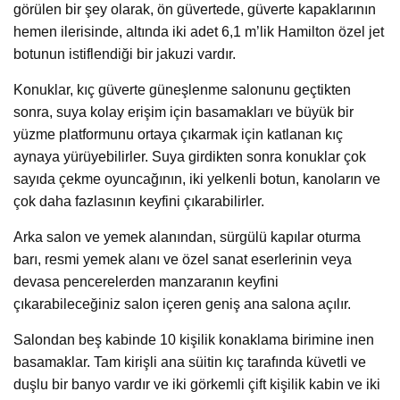
görülen bir şey olarak, ön güvertede, güverte kapaklarının
hemen ilerisinde, altında iki adet 6,1 m’lik Hamilton özel jet
botunun istiflendiği bir jakuzi vardır.
Konuklar, kıç güverte güneşlenme salonunu geçtikten
sonra, suya kolay erişim için basamakları ve büyük bir
yüzme platformunu ortaya çıkarmak için katlanan kıç
aynaya yürüyebilirler. Suya girdikten sonra konuklar çok
sayıda çekme oyuncağının, iki yelkenli botun, kanoların ve
çok daha fazlasının keyfini çıkarabilirler.
Arka salon ve yemek alanından, sürgülü kapılar oturma
barı, resmi yemek alanı ve özel sanat eserlerinin veya
devasa pencerelerden manzaranın keyfini
çıkarabileceğiniz salon içeren geniş ana salona açılır.
Salondan beş kabinde 10 kişilik konaklama birimine inen
basamaklar. Tam kirişli ana süitin kıç tarafında küvetli ve
duşlu bir banyo vardır ve iki görkemli çift kişilik kabin ve iki