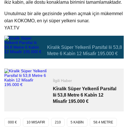
ikiz kabin, aile dostu konaklama birimini tamamlamaktadır.
Unutulmaz bir aile gezisinde yelken açmak için mükemmel
olan KOKOMO, en iyi süper yelkeni sunar.
YAT.TV
Ki̇ralik Süper Yelkenli̇ Parsifal Iii 53,8
Metre 6 Kabi̇n 12 Mi̇safi̇r 195.000 €
İlgili Haber
Ki̇ralik Süper Yelkenli̇ Parsifal
Iii 53,8 Metre 6 Kabi̇n 12
Mi̇safi̇r 195.000 €
000 €
10 MISAFIR
210
5 KABİN
58.4 METRE