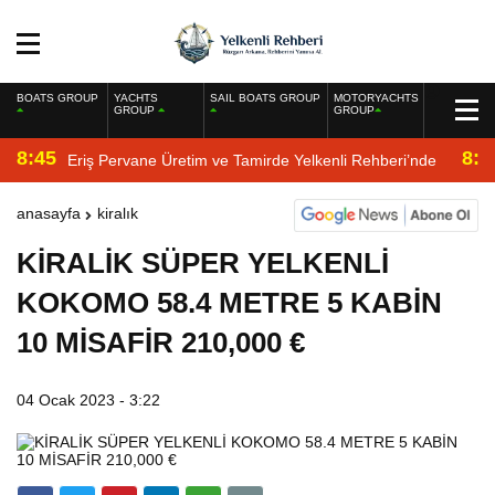
BOATS GROUP
YACHTS
SAIL BOATS GROUP
MOTORYACHTS
GROUP
GROUP
8:45
8:2
Eriş Pervane Üretim ve Tamirde Yelkenli Rehberi’nde
anasayfa
kiralık
KİRALİK SÜPER YELKENLİ
KOKOMO 58.4 METRE 5 KABİN
10 MİSAFİR 210,000 €
04 Ocak 2023 - 3:22