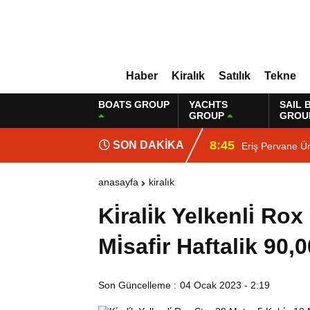
Haber
Kiralık
Satılık
Tekne
BOATS GROUP
YACHTS
SAIL 
GROUP
GROU
8:45
SON DAKİKA
Eriş Pervane Ür
anasayfa
kiralık
Ki̇rali̇k Yelkenli̇ Ro
Mi̇safi̇r Haftalik 90,
Son Güncelleme :
04 Ocak 2023 - 2:19