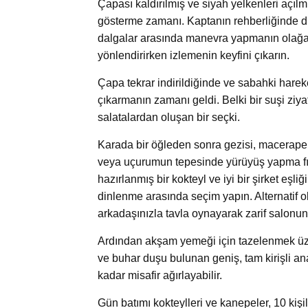
Çapası kaldırılmış ve siyah yelkenleri açı
gösterme zamanı. Kaptanın rehberliğinde d
dalgalar arasında manevra yapmanın olağanü
yönlendirirken izlemenin keyfini çıkarın.
Çapa tekrar indirildiğinde ve sabahki harek
çıkarmanın zamanı geldi. Belki bir suşi ziya
salatalardan oluşan bir seçki.
Karada bir öğleden sonra gezisi, maceraper
veya uçurumun tepesinde yürüyüş yapma fırs
hazırlanmış bir kokteyl ve iyi bir şirket eş
dinlenme arasında seçim yapın. Alternatif ol
arkadaşınızla tavla oynayarak zarif salonun
Ardından akşam yemeği için tazelenmek üze
ve buhar duşu bulunan geniş, tam kirişli an
kadar misafir ağırlayabilir.
Gün batımı kokteylleri ve kanepeler, 10 ki