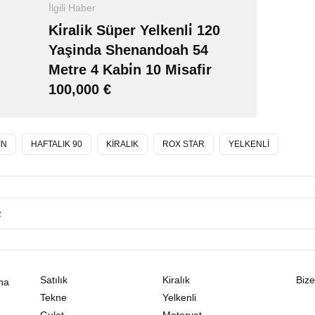
İlgili Haber
Ki̇ralik Süper Yelkenli̇ 120
Yaşinda Shenandoah 54
Metre 4 Kabi̇n 10 Misafir
100,000 €
İN
HAFTALIK 90
KİRALIK
ROX STAR
YELKENLİ
Satılık
Kiralık
Bize
na
Tekne
Yelkenli