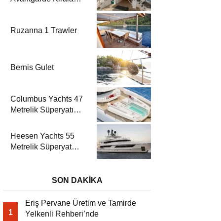
| Fethiye & Göcek
Yelkenli
Ruzanna 1 Trawler
Bernis Gulet
Columbus Yachts 47
Metrelik Süperyatı
Acqua Chiara ile
Akdeniz’de Lüks Bir
Heesen Yachts 55
Seyir
Metrelik Süperyat
Solemates’in İlk
Charter Sezonu
Rezervasyonları
SON DAKİKA
Başladı
Eriş Pervane Üretim ve Tamirde
1
Yelkenli Rehberi’nde