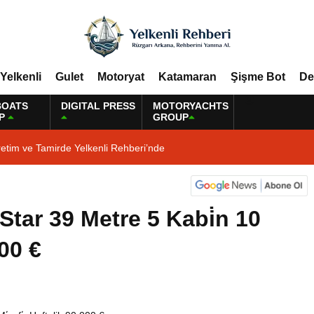
Yelkenli
Gulet
Motoryat
Katamaran
Şişme Bot
De
BOATS
DIGITAL PRESS
MOTORYACHTS
P
GROUP
etim ve Tamirde Yelkenli Rehberi’nde
x Star 39 Metre 5 Kabi̇n 10
000 €