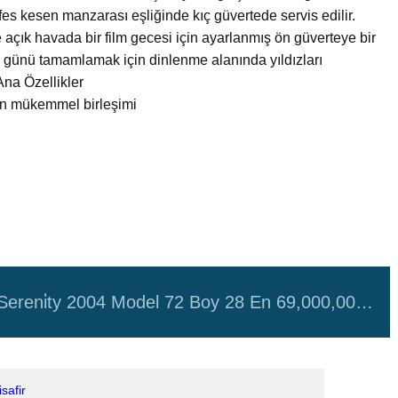
es kesen manzarası eşliğinde kıç güvertede servis edilir.
açık havada bir film gecesi için ayarlanmış ön güverteye bir
günü tamamlamak için dinlenme alanında yıldızları
Ana Özellikler
tın mükemmel birleşimi
 Sereni̇ty 2004 Model 72 Boy 28 En 69,000,000