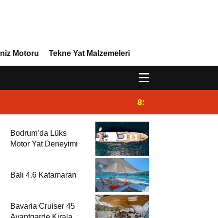
niz Motoru
Tekne Yat Malzemeleri
8:29
Efor Yacht Design 
Bodrum’da Lüks
Motor Yat Deneyimi
Bali 4.6 Katamaran
Bavaria Cruiser 45
Avantgarde Kiralama