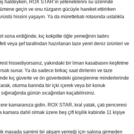
lmış haldeyken, ROX STAR’ın yeteneklerini su üzerinde
ümene geçin ve onu rüzgarın gücüyle hareket ettirirken
stü hissini yaşayın. Ya da mürettebatı rotasında ustalıkla
et sona erdiğinde, kıç kokpitte öğle yemeğinin tadını
feti veya şef tarafından hazırlanan taze yerel deniz ürünleri ve
est hissediyorsanız, yakındaki bir liman kasabasını keşfetme
atı sunar. Ya da sadece birkaç saat dinlenin ve taze
liğinde kıç güverte ve ön güvertedeki güneşlenme minderlerinde
arak, oturma barında bir içki içerek veya bir konuk
 sığınağında günün sıcağından kaçabilirsiniz.
re kamaranıza gidin. ROX STAR, kral yatak, çatı penceresi
a kamara dahil olmak üzere beş çift kişilik kabinde 11 kişiye
şilik masada samimi bir akşam yemeği için salona girmeden