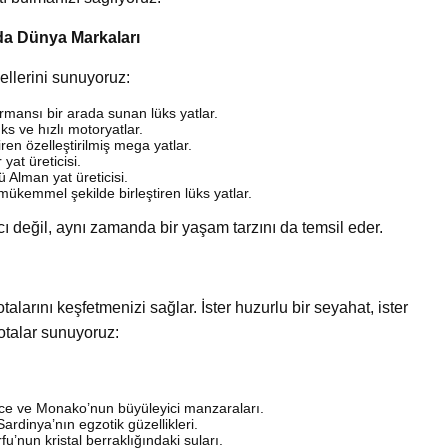
da Dünya Markaları
ellerini sunuyoruz:
formansı bir arada sunan lüks yatlar.
üks ve hızlı motoryatlar.
ren özelleştirilmiş mega yatlar.
yat üreticisi.
ü Alman yat üreticisi.
mükemmel şekilde birleştiren lüks yatlar.
acı değil, aynı zamanda bir yaşam tarzını da temsil eder.
alarını keşfetmenizi sağlar. İster huzurlu bir seyahat, ister
otalar sunuyoruz:
ice ve Monako’nun büyüleyici manzaraları.
 Sardinya’nın egzotik güzellikleri.
u’nun kristal berraklığındaki suları.