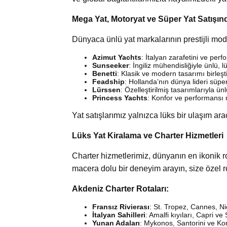
Mega Yat, Motoryat ve Süper Yat Satışın
Dünyaca ünlü yat markalarının prestijli mod
Azimut Yachts
: İtalyan zarafetini ve per
Sunseeker
: İngiliz mühendisliğiyle ünlü, l
Benetti
: Klasik ve modern tasarımı birleşti
Feadship
: Hollanda’nın dünya lideri süper 
Lürssen
: Özelleştirilmiş tasarımlarıyla ünl
Princess Yachts
: Konfor ve performansı 
Yat satışlarımız yalnızca lüks bir ulaşım ar
Lüks Yat Kiralama ve Charter Hizmetleri
Charter hizmetlerimiz, dünyanın en ikonik rot
macera dolu bir deneyim arayın, size özel r
Akdeniz Charter Rotaları:
Fransız Rivierası
: St. Tropez, Cannes, N
İtalyan Sahilleri
: Amalfi kıyıları, Capri ve
Yunan Adaları
: Mykonos, Santorini ve Korf