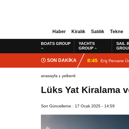
Haber
Kiralık
Satılık
Tekne
BOATS GROUP
YACHTS
SAIL 
GROUP
GROU
8:45
SON DAKİKA
Eriş Pervane Ür
anasayfa
yelkenli
Lüks Yat Kiralama v
Son Güncelleme :
17 Ocak 2025 - 14:59