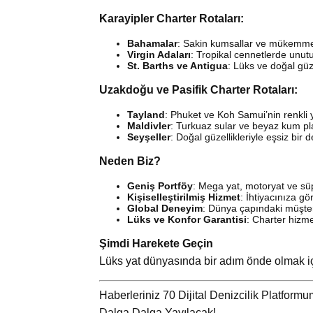
Karayipler Charter Rotaları:
Bahamalar
: Sakin kumsallar ve mükemmel
Virgin Adaları
: Tropikal cennetlerde unut
St. Barths ve Antigua
: Lüks ve doğal güzel
Uzakdoğu ve Pasifik Charter Rotaları:
Tayland
: Phuket ve Koh Samui’nin renkli
Maldivler
: Turkuaz sular ve beyaz kum pla
Seyşeller
: Doğal güzellikleriyle eşsiz bir 
Neden Biz?
Geniş Portföy
: Mega yat, motoryat ve sü
Kişiselleştirilmiş Hizmet
: İhtiyacınıza g
Global Deneyim
: Dünya çapındaki müşter
Lüks ve Konfor Garantisi
: Charter hizm
Şimdi Harekete Geçin
Lüks yat dünyasında bir adım önde olmak içi
Haberleriniz 70 Dijital Denizcilik Platform
Dalga Dalga Yayılacak!