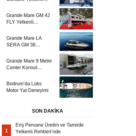
Rehberi’nde
Grande Mare GM 42
FLY Yelkenli
Rehberi’nde
Grande Mare LA
SERA GM 38
Yelkenli Rehberi’nde
Grande Mare 9 Metre
Center Konsol
Yelkenli Rehberi’nde
Bodrum’da Lüks
Motor Yat Deneyimi
SON DAKİKA
Eriş Pervane Üretim ve Tamirde
1
Yelkenli Rehberi’nde