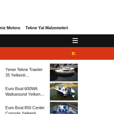
niz Motoru
Tekne Yat Malzemeleri
8:29
Efor Yacht Design 
Yener Tekne Trawler
35 Yelkenli
Rehberi’nde
Euro Boat 600WA
Walkaround Yelkenli
Rehberi’nde
Euro Boat 850 Center
Console Yelkenli