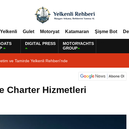
Yelkenli
Gulet
Motoryat
Katamaran
Şişme Bot
De
BOATS
DIGITAL PRESS
MOTORYACHTS
P
GROUP
etim ve Tamirde Yelkenli Rehberi’nde
e Charter Hizmetleri