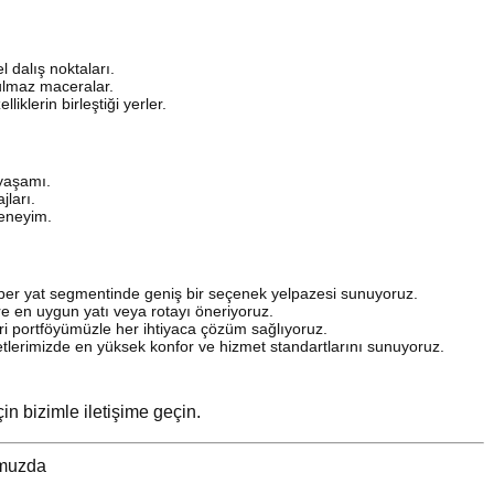
 dalış noktaları.
ulmaz maceralar.
liklerin birleştiği yerler.
 yaşamı.
jları.
deneyim.
per yat segmentinde geniş bir seçenek yelpazesi sunuyoruz.
öre en uygun yatı veya rotayı öneriyoruz.
i portföyümüzle her ihtiyaca çözüm sağlıyoruz.
etlerimizde en yüksek konfor ve hizmet standartlarını sunuyoruz.
n bizimle iletişime geçin.
umuzda