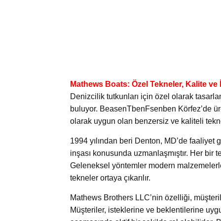
Mathews Boats: Özel Tekneler, Kalite ve İ
Denizcilik tutkunları için özel olarak tasar
buluyor. BeasenTbenFsenben Körfez’de üreti
olarak uygun olan benzersiz ve kaliteli tek
1994 yılından beri Denton, MD’de faaliyet 
inşası konusunda uzmanlaşmıştır. Her bir tekn
Geleneksel yöntemler modern malzemelerle 
tekneler ortaya çıkarılır.
Mathews Brothers LLC’nin özelliği, müşteril
Müşteriler, isteklerine ve beklentilerine uy