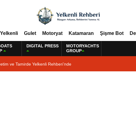
Yelkenli
Gulet
Motoryat
Katamaran
Şişme Bot
De
BOATS
DIGITAL PRESS
MOTORYACHTS
P
GROUP
etim ve Tamirde Yelkenli Rehberi’nde