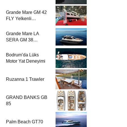
Rehberi’nde
Grande Mare GM 42
FLY Yelkenli
Rehberi’nde
Grande Mare LA
SERA GM 38
Yelkenli Rehberi’nde
Bodrum’da Lüks
Motor Yat Deneyimi
Ruzanna 1 Trawler
GRAND BANKS GB
85
Palm Beach GT70