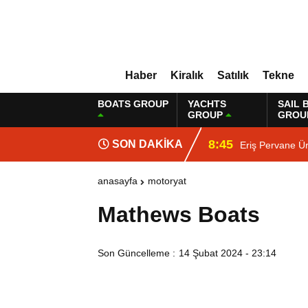
Haber
Kiralık
Satılık
Tekne
BOATS GROUP
YACHTS
SAIL 
GROUP
GROU
8:45
SON DAKİKA
Eriş Pervane Ür
anasayfa
motoryat
Mathews Boats
Son Güncelleme :
14 Şubat 2024 - 23:14