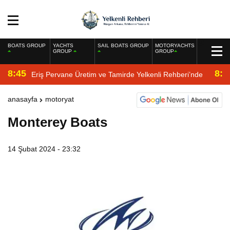
BOATS GROUP
YACHTS
SAIL BOATS GROUP
MOTORYACHTS
GROUP
GROUP
8:45
8:2
Eriş Pervane Üretim ve Tamirde Yelkenli Rehberi’nde
anasayfa
motoryat
Monterey Boats
14 Şubat 2024 - 23:32