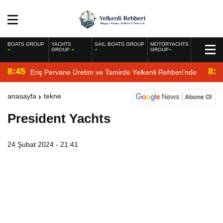
BOATS GROUP
YACHTS
SAIL BOATS GROUP
MOTORYACHTS
GROUP
GROUP
8:45
8:2
Eriş Pervane Üretim ve Tamirde Yelkenli Rehberi’nde
anasayfa
tekne
President Yachts
24 Şubat 2024 - 21:41