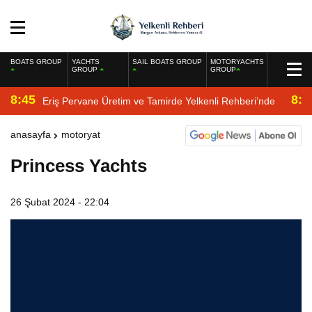
BOATS GROUP
YACHTS
SAIL BOATS GROUP
MOTORYACHTS
GROUP
GROUP
8:45
8:2
Eriş Pervane Üretim ve Tamirde Yelkenli Rehberi’nde
anasayfa
motoryat
Princess Yachts
26 Şubat 2024 - 22:04