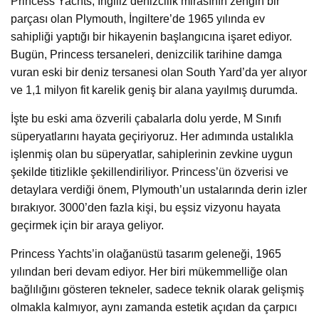
Princess Yachts, İngiliz denizcilik mirasının zengin bir
parçası olan Plymouth, İngiltere’de 1965 yılında ev
sahipliği yaptığı bir hikayenin başlangıcına işaret ediyor.
Bugün, Princess tersaneleri, denizcilik tarihine damga
vuran eski bir deniz tersanesi olan South Yard’da yer alıyor
ve 1,1 milyon fit karelik geniş bir alana yayılmış durumda.
İşte bu eski ama özverili çabalarla dolu yerde, M Sınıfı
süperyatlarını hayata geçiriyoruz. Her adımında ustalıkla
işlenmiş olan bu süperyatlar, sahiplerinin zevkine uygun
şekilde titizlikle şekillendiriliyor. Princess’ün özverisi ve
detaylara verdiği önem, Plymouth’un ustalarında derin izler
bırakıyor. 3000’den fazla kişi, bu eşsiz vizyonu hayata
geçirmek için bir araya geliyor.
Princess Yachts’in olağanüstü tasarım geleneği, 1965
yılından beri devam ediyor. Her biri mükemmelliğe olan
bağlılığını gösteren tekneler, sadece teknik olarak gelişmiş
olmakla kalmıyor, aynı zamanda estetik açıdan da çarpıcı