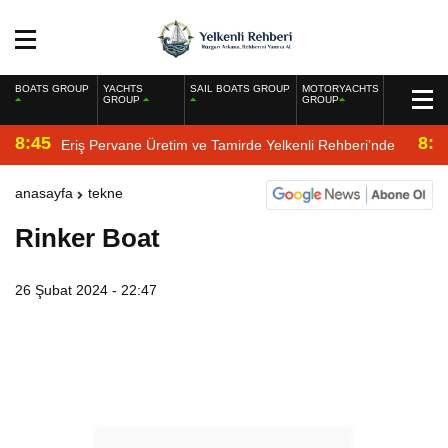
BOATS GROUP
YACHTS
SAIL BOATS GROUP
MOTORYACHTS
GROUP
GROUP
8:45
8:2
Eriş Pervane Üretim ve Tamirde Yelkenli Rehberi’nde
anasayfa
tekne
Rinker Boat
26 Şubat 2024 - 22:47