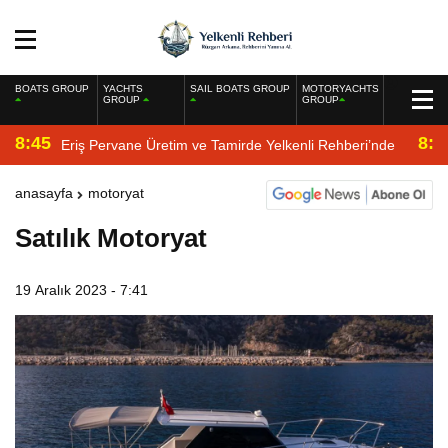
BOATS GROUP
YACHTS
SAIL BOATS GROUP
MOTORYACHTS
GROUP
GROUP
8:45
8:2
Eriş Pervane Üretim ve Tamirde Yelkenli Rehberi’nde
anasayfa
motoryat
Satılık Motoryat
19 Aralık 2023 - 7:41