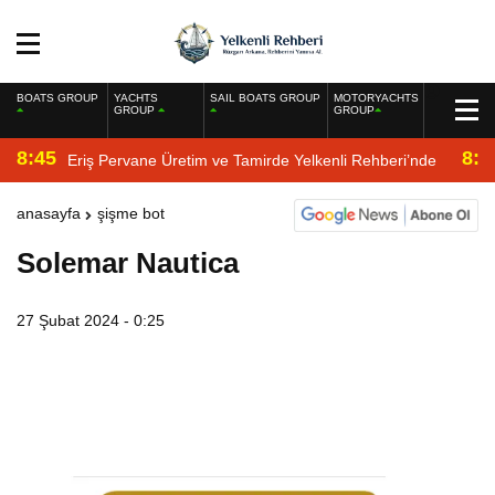
BOATS GROUP
YACHTS
SAIL BOATS GROUP
MOTORYACHTS
GROUP
GROUP
8:45
8:2
Eriş Pervane Üretim ve Tamirde Yelkenli Rehberi’nde
anasayfa
şişme bot
Solemar Nautica
27 Şubat 2024 - 0:25