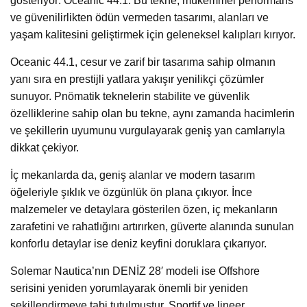
gösteriyor: Oceanic 44.1. Bu tekne, mükemmel performans
ve güvenilirlikten ödün vermeden tasarımı, alanları ve
yaşam kalitesini geliştirmek için geleneksel kalıpları kırıyor.
Oceanic 44.1, cesur ve zarif bir tasarıma sahip olmanın
yanı sıra en prestijli yatlara yakışır yenilikçi çözümler
sunuyor. Pnömatik teknelerin stabilite ve güvenlik
özelliklerine sahip olan bu tekne, aynı zamanda hacimlerin
ve şekillerin uyumunu vurgulayarak geniş yan camlarıyla
dikkat çekiyor.
İç mekanlarda da, geniş alanlar ve modern tasarım
öğeleriyle şıklık ve özgünlük ön plana çıkıyor. İnce
malzemeler ve detaylara gösterilen özen, iç mekanların
zarafetini ve rahatlığını artırırken, güverte alanında sunulan
konforlu detaylar ise deniz keyfini doruklara çıkarıyor.
Solemar Nautica’nın DENİZ 28′ modeli ise Offshore
serisini yeniden yorumlayarak önemli bir yeniden
şekillendirmeye tabi tutulmuştur. Sportif ve lineer