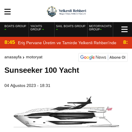
BOATS GROUP
YACHTS
SAIL BOATS GROUP
MOTORYACHTS
GROUP
GROUP
8:45
8:2
Eriş Pervane Üretim ve Tamirde Yelkenli Rehberi’nde
anasayfa
motoryat
Sunseeker 100 Yacht
04 Ağustos 2023 - 18:31