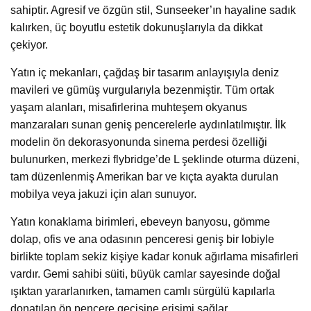
sahiptir. Agresif ve özgün stil, Sunseeker’ın hayaline sadık
kalırken, üç boyutlu estetik dokunuşlarıyla da dikkat
çekiyor.
Yatın iç mekanları, çağdaş bir tasarım anlayışıyla deniz
mavileri ve gümüş vurgularıyla bezenmiştir. Tüm ortak
yaşam alanları, misafirlerina muhteşem okyanus
manzaraları sunan geniş pencerelerle aydınlatılmıştır. İlk
modelin ön dekorasyonunda sinema perdesi özelliği
bulunurken, merkezi flybridge’de L şeklinde oturma düzeni,
tam düzenlenmiş Amerikan bar ve kıçta ayakta durulan
mobilya veya jakuzi için alan sunuyor.
Yatın konaklama birimleri, ebeveyn banyosu, gömme
dolap, ofis ve ana odasının penceresi geniş bir lobiyle
birlikte toplam sekiz kişiye kadar konuk ağırlama misafirleri
vardır. Gemi sahibi süiti, büyük camlar sayesinde doğal
ışıktan yararlanırken, tamamen camlı sürgülü kapılarla
donatılan ön pencere geçişine erişimi sağlar.