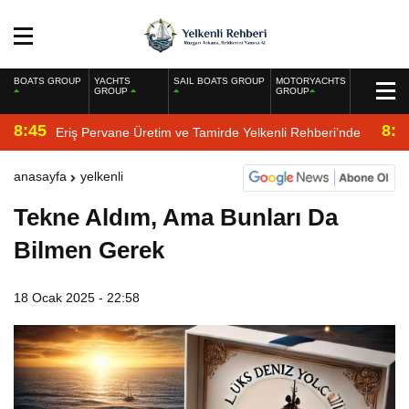
BOATS GROUP
YACHTS
SAIL BOATS GROUP
MOTORYACHTS
GROUP
GROUP
8:45
8:2
Eriş Pervane Üretim ve Tamirde Yelkenli Rehberi’nde
anasayfa
yelkenli
Tekne Aldım, Ama Bunları Da
Bilmen Gerek
18 Ocak 2025 - 22:58