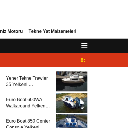
niz Motoru
Tekne Yat Malzemeleri
8:29
Efor Yacht Design 
Yener Tekne Trawler
35 Yelkenli
Rehberi’nde
Euro Boat 600WA
Walkaround Yelkenli
Rehberi’nde
Euro Boat 850 Center
Console Yelkenli