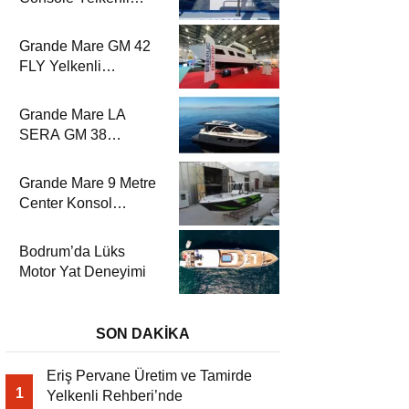
Rehberi’nde
Grande Mare GM 42
FLY Yelkenli
Rehberi’nde
Grande Mare LA
SERA GM 38
Yelkenli Rehberi’nde
Grande Mare 9 Metre
Center Konsol
Yelkenli Rehberi’nde
Bodrum’da Lüks
Motor Yat Deneyimi
SON DAKİKA
Eriş Pervane Üretim ve Tamirde
1
Yelkenli Rehberi’nde