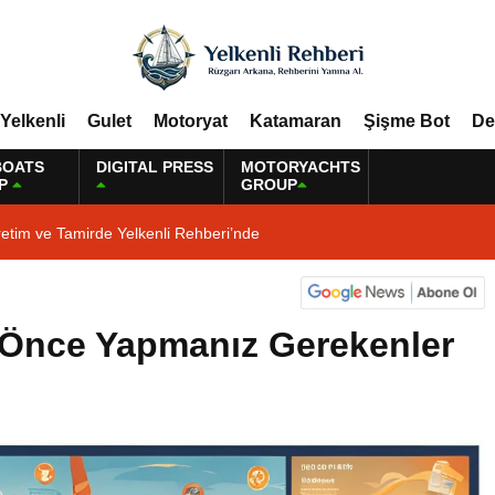
Yelkenli
Gulet
Motoryat
Katamaran
Şişme Bot
De
BOATS
DIGITAL PRESS
MOTORYACHTS
P
GROUP
etim ve Tamirde Yelkenli Rehberi’nde
 Önce Yapmanız Gerekenler