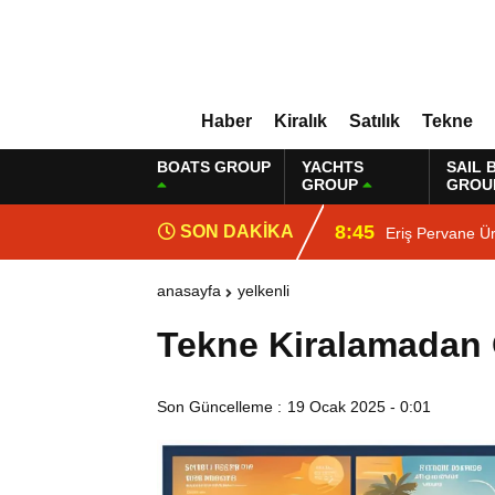
Haber
Kiralık
Satılık
Tekne
BOATS GROUP
YACHTS
SAIL 
GROUP
GROU
8:45
SON DAKİKA
Eriş Pervane Ür
anasayfa
yelkenli
Tekne Kiralamadan
Son Güncelleme :
19 Ocak 2025 - 0:01