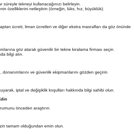
 süreyle tekneyi kullanacağınızı belirleyin.
n özelliklerini netleştirin (örneğin, lüks, hız, büyüklük).
kaptan ücreti, liman ücretleri ve diğer ekstra masrafları da göz önünde
mlarına göz atarak güvenilir bir tekne kiralama firması seçin.
a bilgi alın.
 donanımlarını ve güvenlik ekipmanlarını gözden geçirin.
arak, iptal ve değişiklik koşulları hakkında bilgi sahibi olun.
Edin
rumunu önceden araştırın.
nizin tamam olduğundan emin olun.