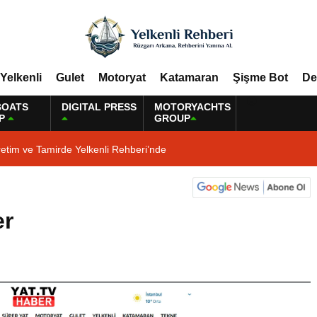
Yelkenli
Gulet
Motoryat
Katamaran
Şişme Bot
De
BOATS
DIGITAL PRESS
MOTORYACHTS
P
GROUP
etim ve Tamirde Yelkenli Rehberi’nde
er