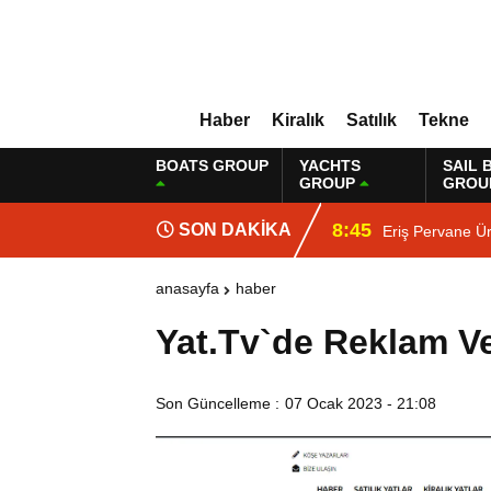
Haber
Kiralık
Satılık
Tekne
BOATS GROUP
YACHTS
SAIL 
GROUP
GROU
8:45
SON DAKİKA
Eriş Pervane Ür
anasayfa
haber
Yat.Tv`de Reklam V
Son Güncelleme :
07 Ocak 2023 - 21:08