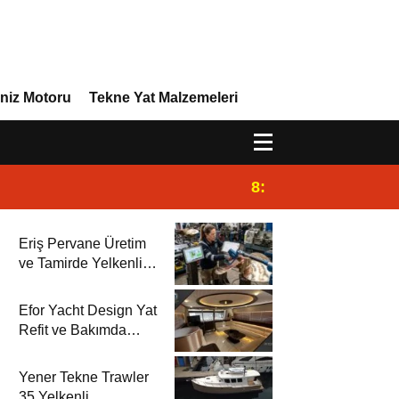
niz Motoru
Tekne Yat Malzemeleri
8:29
Efor Yacht Design 
Eriş Pervane Üretim
ve Tamirde Yelkenli
Rehberi’nde
Efor Yacht Design Yat
Refit ve Bakımda
Yelkenli Rehberi’nde
Yener Tekne Trawler
35 Yelkenli