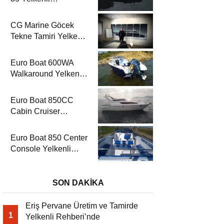
Rehberi’nde
CG Marine Göcek
Tekne Tamiri Yelkenli
Rehberi’nde
Euro Boat 600WA
Walkaround Yelkenli
Rehberi’nde
Euro Boat 850CC
Cabin Cruiser
Yelkenli Rehberi’nde
Euro Boat 850 Center
Console Yelkenli
Rehberi’nde
SON DAKİKA
Eriş Pervane Üretim ve Tamirde
1
Yelkenli Rehberi’nde