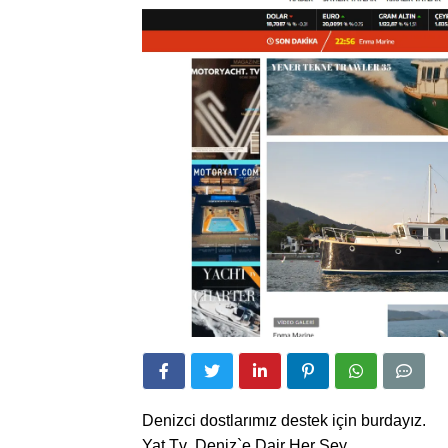
Denizci dostlarımız destek için burdayız.
Yat.Tv Deniz`e Dair Her Şey,,